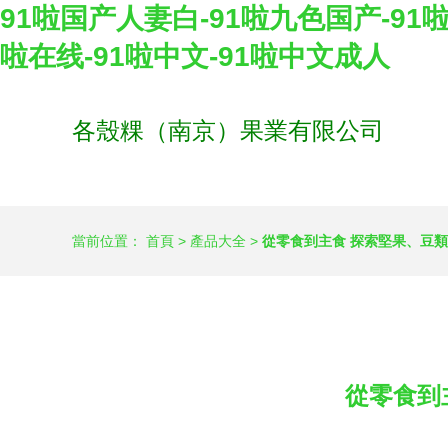
91啦国产人妻白-91啦九色国产-91
啦在线-91啦中文-91啦中文成人
各殼粿（南京）果業有限公司
當前位置：
首頁
>
產品大全
>
從零食到主食 探索堅果、豆
從零食到