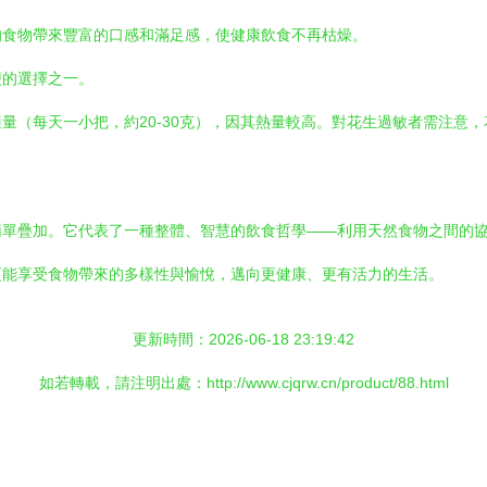
的食物帶來豐富的口感和滿足感，使健康飲食不再枯燥。
便的選擇之一。
量（每天一小把，約20-30克），因其熱量較高。對花生過敏者需注意，
簡單疊加。它代表了一種整體、智慧的飲食哲學——利用天然食物之間的
更能享受食物帶來的多樣性與愉悅，邁向更健康、更有活力的生活。
更新時間：2026-06-18 23:19:42
如若轉載，請注明出處：http://www.cjqrw.cn/product/88.html