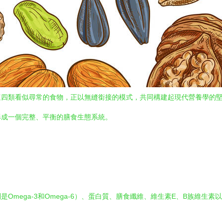
這四類看似尋常的食物，正以無縫銜接的模式，共同構建起現代營養學的
形成一個完整、平衡的膳食生態系統。
Omega-3和Omega-6）、蛋白質、膳食纖維、維生素E、B族維生