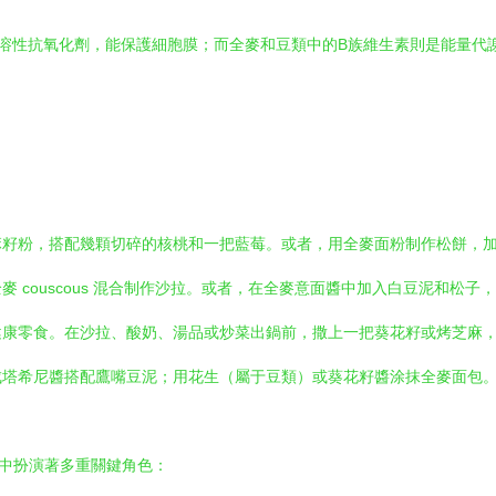
溶性抗氧化劑，能保護細胞膜；而全麥和豆類中的B族維生素則是能量代
麻籽粉，搭配幾顆切碎的核桃和一把藍莓。或者，用全麥面粉制作松餅，
 couscous 混合制作沙拉。或者，在全麥意面醬中加入白豆泥和松子
健康零食。在沙拉、酸奶、湯品或炒菜出鍋前，撒上一把葵花籽或烤芝麻
成塔希尼醬搭配鷹嘴豆泥；用花生（屬于豆類）或葵花籽醬涂抹全麥面包
式中扮演著多重關鍵角色：