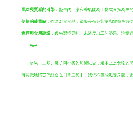
風味與質感的引擎
：堅果的油脂和香氣能為全麥或豆類為主
便捷的能量站
：作為即食食品，堅果是補充能量和營養最方
選擇與食用建議
：優先選擇原味、未過度加工的堅果。注意適
###
堅果、豆類、種子與小麥的無縫結合，遠不止是食物的
有意識地將它們組合在日常三餐中，我們不僅能滋養身體，