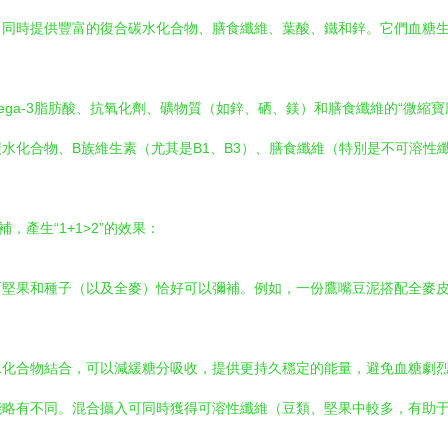
，同時提供豐富的復合碳水化合物、膳食纖維、葉酸、鐵和鋅。它們血糖
ega-3脂肪酸、抗氧化劑、礦物質（如鋅、硒、鎂）和膳食纖維的“微縮
水化合物、B族維生素（尤其是B1、B3）、膳食纖維（特別是不可溶性
產生“1+1>2”的效果：
而堅果和種子（以及全麥）恰好可以彌補。例如，一份鷹嘴豆泥搭配全麥
水化合物結合，可以減緩糖分吸收，提供更持久穩定的能量，避免血糖劇
能略有不同。混合攝入可同時獲得可溶性纖維（豆類、堅果中較多，有助