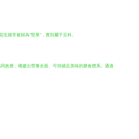
花生雖常被歸為“堅果”，實則屬于豆科。
協同效應，構建出營養全面、可持續且美味的膳食體系。通過