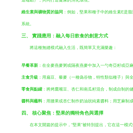
道蠕動），共同打造健康的消化環境。
維生素與礦物質的協同
：例如，堅果和種子中的維生素E是脂
系統。
三、 實踐應用：融入每日飲食的創意方式
將這種無縫模式融入生活，既簡單又充滿樂趣：
早餐革新
：在全麥燕麥粥或隔夜燕麥中加入一勺奇亞籽或亞
主食升級
：用扁豆、藜麥（一種偽谷物，特性類似種子）與全麥
零食與點綴
：將烤鷹嘴豆、杏仁和南瓜籽混合，制成自制的
醬料與蘸料
：用腰果或杏仁制作奶油狀純素醬料；用芝麻制
四、 核心聚焦：堅果的獨特角色與選擇
在本文開篇的提示中，“堅果”被特別提出，它在這一模