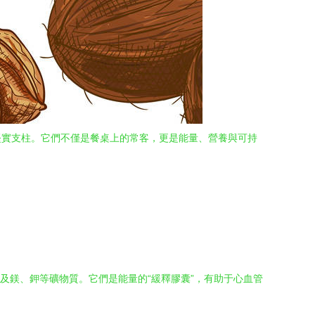
堅實支柱。它們不僅是餐桌上的常客，更是能量、營養與可持
素以及鎂、鉀等礦物質。它們是能量的“緩釋膠囊”，有助于心血管