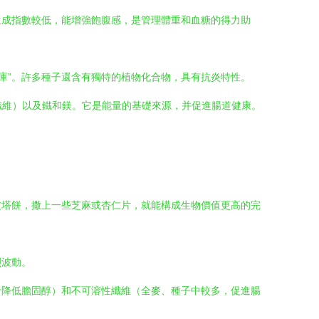
生成指數較低，能增強飽腹感，是管理體重和血糖的得力助
寶庫”。許多種子還含有獨特的植物化合物，具有抗炎特性。
纖維）以及鐵和鎂。它是能量的基礎來源，并促進腸道健康。
皮塔餅，撒上一些芝麻或杏仁片，就能構成生物價值更高的完
烈波動。
于降低膽固醇）和不可溶性纖維（全麥、種子中較多，促進腸