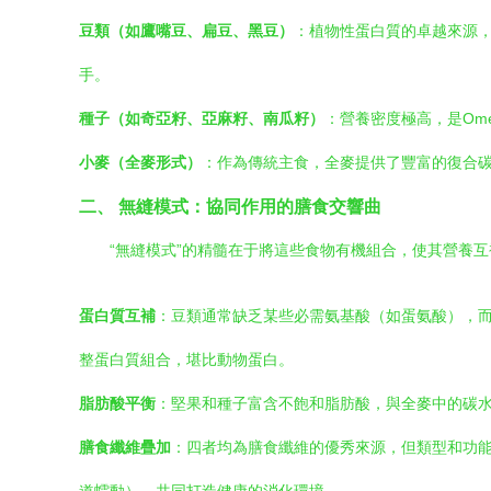
豆類（如鷹嘴豆、扁豆、黑豆）
：植物性蛋白質的卓越來源
手。
種子（如奇亞籽、亞麻籽、南瓜籽）
：營養密度極高，是Om
小麥（全麥形式）
：作為傳統主食，全麥提供了豐富的復合碳
二、 無縫模式：協同作用的膳食交響曲
“無縫模式”的精髓在于將這些食物有機組合，使其營養互補，
蛋白質互補
：豆類通常缺乏某些必需氨基酸（如蛋氨酸），
整蛋白質組合，堪比動物蛋白。
脂肪酸平衡
：堅果和種子富含不飽和脂肪酸，與全麥中的碳
膳食纖維疊加
：四者均為膳食纖維的優秀來源，但類型和功